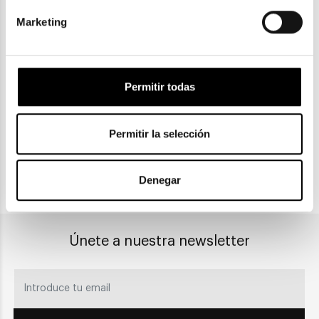
Marketing
ENVIOS Y DEVOLUCIONES
Gratuitas a partir de 30€
Permitir todas
CLICK & COLLECT
Permitir la selección
Recogida en tienda
Denegar
PAGO SEGURO
Únete a nuestra newsletter