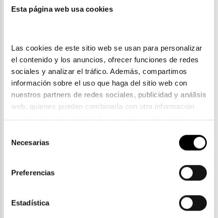
También te puede gustar
Esta página web usa cookies
Las cookies de este sitio web se usan para personalizar 
el contenido y los anuncios, ofrecer funciones de redes 
sociales y analizar el tráfico. Además, compartimos 
información sobre el uso que haga del sitio web con 
nuestros partners de redes sociales, publicidad y análisis 
web, quienes pueden combinarla con otra información 
que les haya proporcionado o que hayan recopilado a 
partir del uso que haya hecho de sus servicios. Consulta 
Selección
la política de privacidad en el siguiente 
enlace
. Consulta 
Necesarias
de
Levi's
aquí
 como usará Google sus datos personales.
consentimiento
LEVI'S LV 5095/S
Preferencias
91,50€
2 colores
En Stock
Estadística