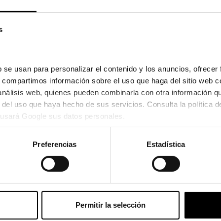
s
 se usan para personalizar el contenido y los anuncios, ofrecer 
s, compartimos información sobre el uso que haga del sitio web c
 análisis web, quienes pueden combinarla con otra información q
Gues
Guess
Guess
usará Google sus datos personales.
GUESS
GUESS GU 00113
GUESS GU 00097
00204
84,
101,35€
62,45€
2 colores
2 colores
Preferencias
Estadística
Permitir la selección