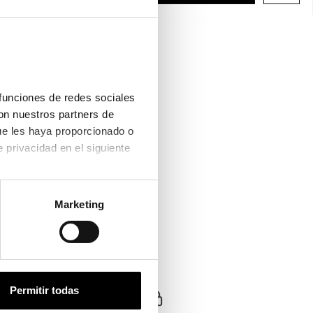
funciones de redes sociales 
on nuestros partners de 
ue les haya proporcionado o 
s
Guess
que hayan recopilado a partir del uso que haya hecho de sus servicios. Consulta la política de privacidad en el siguiente 
Guess
 GU 7905
GUESS GU 7822
GUESS GU 00200
45€
84,45€
81,55€
2 colores
Marketing
Permitir todas