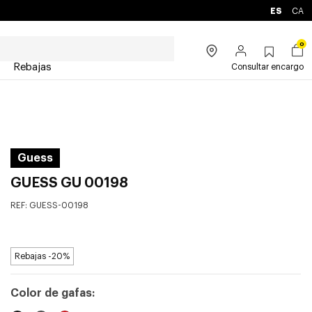
ES
CA
0
Rebajas
Consultar encargo
Guess
GUESS GU 00198
REF:
GUESS-00198
Rebajas -20%
Color de gafas: