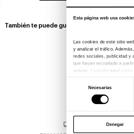
Esta página web usa cookie
También te puede gustar
Las cookies de este sitio web
y analizar el tráfico. Ademá
redes sociales, publicidad y
Guess
Guess
Guess
enlace
. Consulta 
aquí
 como 
GUESS GU 00196
GUESS GU 
GUESS GU 00104
62,45€
87,40€
Selección
84,45€
87,40€
3 colores
2 colores
Necesarias
de
3 colores
consentimiento
Denegar