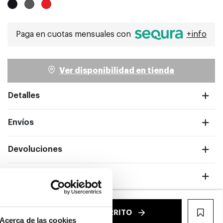
Paga en cuotas mensuales con
+info
Ver disponibilidad en tienda
Detalles
Envíos
ntalla completa
Devoluciones
Garantías
€
AÑADIR AL CARRITO
WIS
Acerca de las cookies