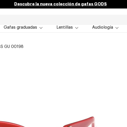
Descubre la nueva colección de gafas GODS
Gafas graduadas
Lentillas
Audiología
S GU 00198