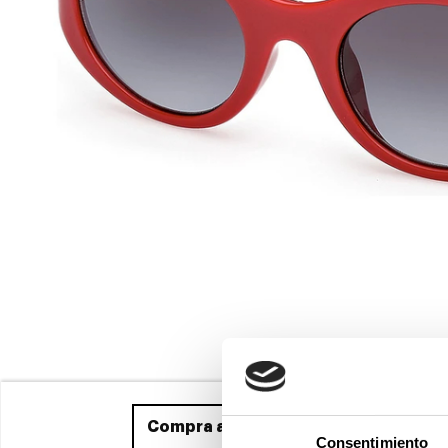
Compra ahora
y recíbelo entre el 25
Consentimiento