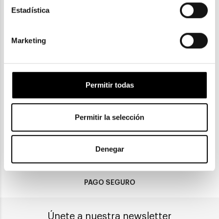
Estadística
84,45€
Marketing
Permitir todas
ENVIOS Y DEVOLUCIONES
Gratuitas a partir de 30€
Permitir la selección
CLICK & COLLECT
Recogida en tienda
Denegar
PAGO SEGURO
Únete a nuestra newsletter