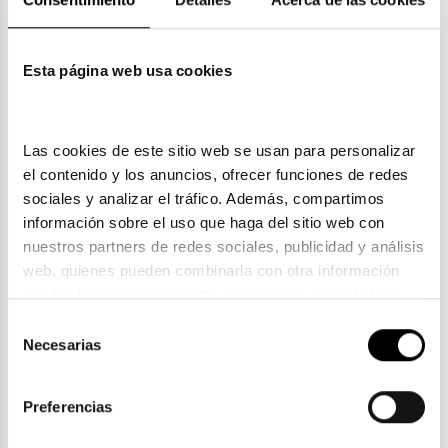
Garantías
Esta página web usa cookies
También te puede gustar
Las cookies de este sitio web se usan para personalizar 
el contenido y los anuncios, ofrecer funciones de redes 
sociales y analizar el tráfico. Además, compartimos 
información sobre el uso que haga del sitio web con 
nuestros partners de redes sociales, publicidad y análisis 
web, quienes pueden combinarla con otra información 
que les haya proporcionado o que hayan recopilado a 
partir del uso que haya hecho de sus servicios. Consulta 
Selección
la política de privacidad en el siguiente 
enlace
. Consulta 
Necesarias
de
aquí
 como usará Google sus datos personales.
consentimiento
Preferencias
Guess
GUESS GU 7822