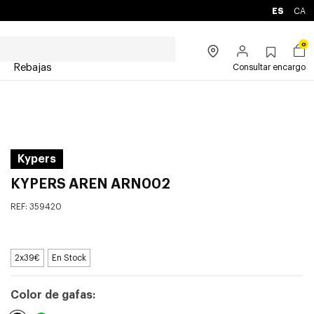
ES
CA
0
Rebajas
Consultar encargo
Kypers
KYPERS AREN ARN002
REF:
359420
2x39€
En Stock
Color de gafas: