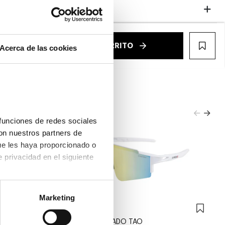
Garantías
€
AÑADIR AL CARRITO
Acerca de las cookies
WIS
funciones de redes sociales 
on nuestros partners de 
ue les haya proporcionado o 
que hayan recopilado a partir del uso que haya hecho de sus servicios. Consulta la política de privacidad en el siguiente 
Marketing
Kypers
KYPERS TORNADO TAO