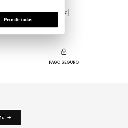
28,00€
3 colores
ncluidos
2x39€
Permitir todas
PAGO SEGURO
ME