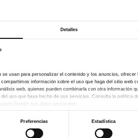
24,50
re el 11/08/2026 y el 12/08/2026
Detalles
s
 se usan para personalizar el contenido y los anuncios, ofrecer 
s, compartimos información sobre el uso que haga del sitio web c
 análisis web, quienes pueden combinarla con otra información q
usará Google sus datos personales.
Preferencias
Estadística
Kypers
UCA
KYPERS JAZMIN