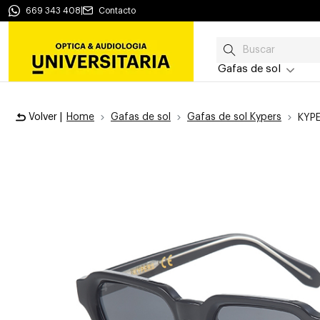
669 343 408
|
Contacto
Gafas de sol
Volver |
Home
Gafas de sol
Gafas de sol Kypers
KYP