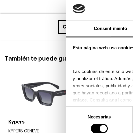
Compra ahora
y recíbelo ent
Consentimiento
Esta página web usa cookie
También te puede gustar
Las cookies de este sitio web
y analizar el tráfico. Ademá
redes sociales, publicidad y
enlace
. Consulta 
aquí
 como 
Selección
Necesarias
de
Kypers
Kypers
consentimiento
KYPERS GENEVE
KYPERS RAL