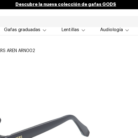
Descubre la nueva colección de gafas GODS
Gafas graduadas
Lentillas
Audiología
ERS AREN ARN002