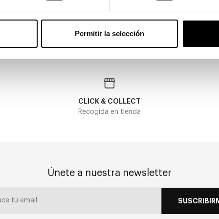
55,00€
3 colores
stales incluidos
En Stock
Cristales i
Permitir la selección
CLICK & COLLECT
Recogida en tienda
Únete a nuestra newsletter
SUSCRIBIR