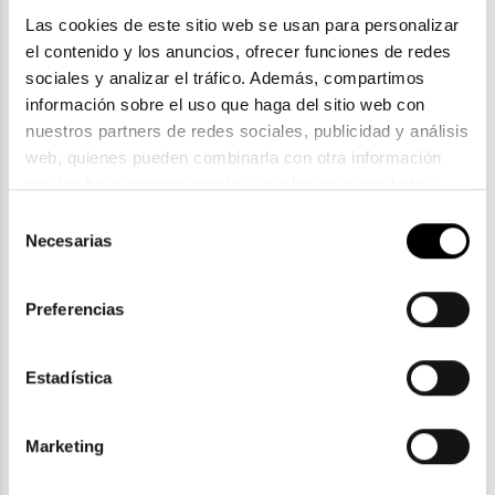
Las cookies de este sitio web se usan para personalizar 
el contenido y los anuncios, ofrecer funciones de redes 
sociales y analizar el tráfico. Además, compartimos 
información sobre el uso que haga del sitio web con 
nuestros partners de redes sociales, publicidad y análisis 
web, quienes pueden combinarla con otra información 
Polaroid
que les haya proporcionado o que hayan recopilado a 
POLAROID PLD 6238
partir del uso que haya hecho de sus servicios. Consulta 
Selección
69,00€
la política de privacidad en el siguiente 
enlace
. Consulta 
Necesarias
de
aquí
 como usará Google sus datos personales.
2 colores
consentimiento
En Stock
Preferencias
Estadística
ENVIOS Y DEVOLUCIONES
Gratuitas a partir de 30€
Marketing