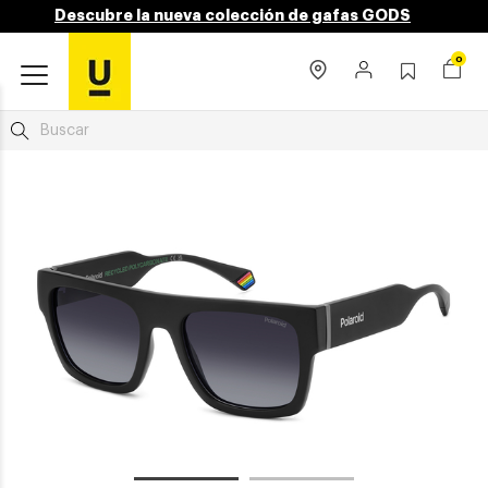
Descubre la nueva colección de gafas GODS
0