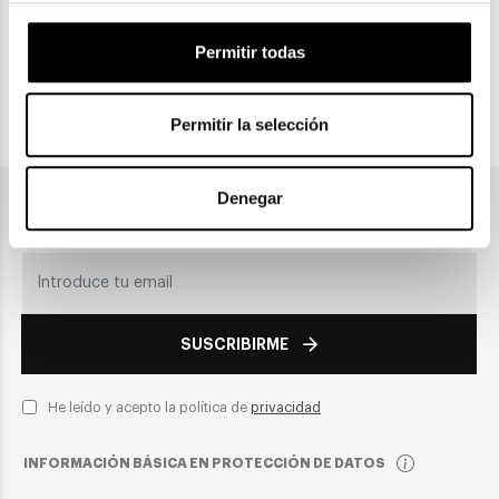
CLICK & COLLECT
Recogida en tienda
Permitir todas
Permitir la selección
PAGO SEGURO
Denegar
Únete a nuestra newsletter
SUSCRIBIRME
He leído y acepto la política de
privacidad
INFORMACIÓN BÁSICA EN PROTECCIÓN DE DATOS