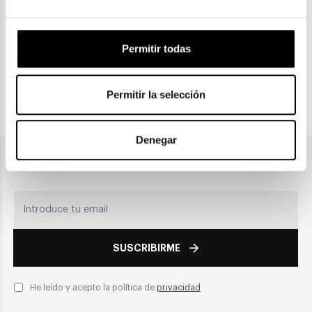
CLICK & COLLECT
Permitir todas
Recogida en tienda
Permitir la selección
PAGO SEGURO
Denegar
Únete a nuestra newsletter
SUSCRIBIRME
He leído y acepto la política de
privacidad