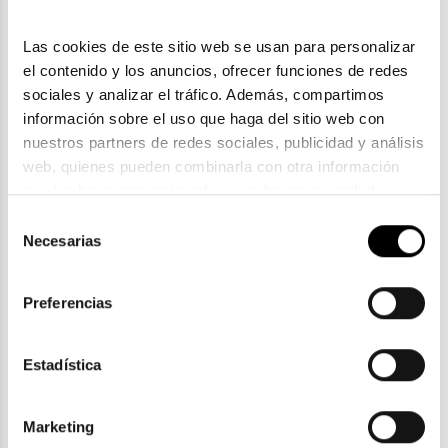
Las cookies de este sitio web se usan para personalizar 
el contenido y los anuncios, ofrecer funciones de redes 
sociales y analizar el tráfico. Además, compartimos 
información sobre el uso que haga del sitio web con 
nuestros partners de redes sociales, publicidad y análisis 
web, quienes pueden combinarla con otra información 
que les haya proporcionado o que hayan recopilado a 
Prada
partir del uso que haya hecho de sus servicios. Consulta 
Selección
PRADA PR A21S
la política de privacidad en el siguiente 
enlace
. Consulta 
Necesarias
de
210,00€
aquí
 como usará Google sus datos personales.
consentimiento
2 colores
En Stock
Preferencias
Estadística
ENVIOS Y DEVOLUCIONES
Marketing
Gratuitas a partir de 30€