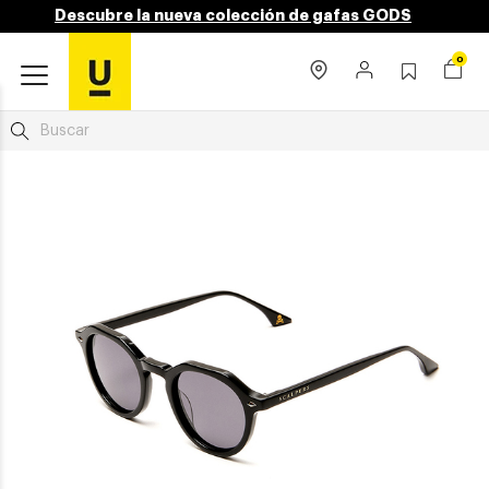
Descubre la nueva colección de gafas GODS
0