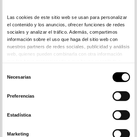
Las cookies de este sitio web se usan para personalizar 
el contenido y los anuncios, ofrecer funciones de redes 
sociales y analizar el tráfico. Además, compartimos 
información sobre el uso que haga del sitio web con 
nuestros partners de redes sociales, publicidad y análisis 
web, quienes pueden combinarla con otra información 
que les haya proporcionado o que hayan recopilado a 
partir del uso que haya hecho de sus servicios. Consulta 
Scalpers
Selección
la política de privacidad en el siguiente 
enlace
. Consulta 
Necesarias
de
SCALPERS GOTIC
aquí
 como usará Google sus datos personales.
consentimiento
62,04€
77,55€
2 colores
Preferencias
Estadística
Marketing
ENVIOS Y DEVOLUCIONES