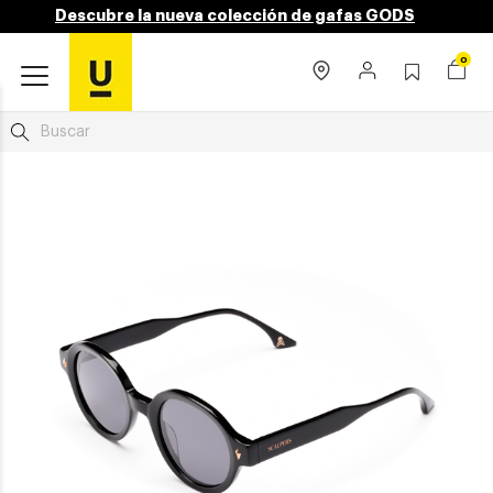
Descubre la nueva colección de gafas GODS
0