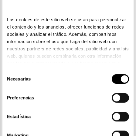
Las cookies de este sitio web se usan para personalizar 
el contenido y los anuncios, ofrecer funciones de redes 
sociales y analizar el tráfico. Además, compartimos 
información sobre el uso que haga del sitio web con 
nuestros partners de redes sociales, publicidad y análisis 
web, quienes pueden combinarla con otra información 
que les haya proporcionado o que hayan recopilado a 
partir del uso que haya hecho de sus servicios. Consulta 
Selección
Scalpers
la política de privacidad en el siguiente 
enlace
. Consulta 
Necesarias
de
SCALPERS GINZA
aquí
 como usará Google sus datos personales.
consentimiento
62,04€
77,55€
Preferencias
2 colores
En Stock
Estadística
Marketing