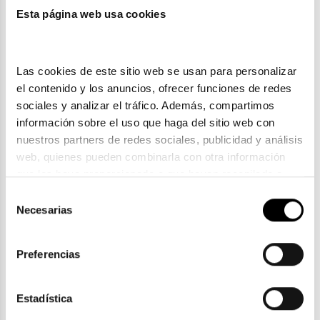
Esta página web usa cookies
También te puede gustar
Las cookies de este sitio web se usan para personalizar 
el contenido y los anuncios, ofrecer funciones de redes 
sociales y analizar el tráfico. Además, compartimos 
información sobre el uso que haga del sitio web con 
nuestros partners de redes sociales, publicidad y análisis 
web, quienes pueden combinarla con otra información 
que les haya proporcionado o que hayan recopilado a 
partir del uso que haya hecho de sus servicios. Consulta 
Selección
la política de privacidad en el siguiente 
enlace
. Consulta 
Necesarias
de
Timberland
aquí
 como usará Google sus datos personales.
consentimiento
TIMBERLAND TB 00006
Preferencias
65,00€
En Stock
Estadística