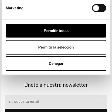
Marketing
ENVIOS Y DEVOLUCIONES
Gratuitas a partir de 30€
Permitir todas
CLICK & COLLECT
Permitir la selección
Recogida en tienda
Denegar
PAGO SEGURO
Únete a nuestra newsletter