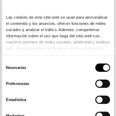
Las cookies de este sitio web se usan para personalizar 
el contenido y los anuncios, ofrecer funciones de redes 
sociales y analizar el tráfico. Además, compartimos 
información sobre el uso que haga del sitio web con 
nuestros partners de redes sociales, publicidad y análisis 
web, quienes pueden combinarla con otra información 
que les haya proporcionado o que hayan recopilado a 
partir del uso que haya hecho de sus servicios. Consulta 
Selección
Timberland
la política de privacidad en el siguiente 
enlace
. Consulta 
Necesarias
de
TIMBERLAND TB 00003
aquí
 como usará Google sus datos personales.
consentimiento
61,50€
Preferencias
2 colores
Estadística
Marketing