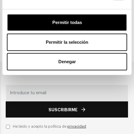
Permitir todas
CLICK & COLLECT
Recogida en tienda
Permitir la selección
PAGO SEGURO
Denegar
Únete a nuestra newsletter
SUSCRIBIRME
He leído y acepto la política de
privacidad