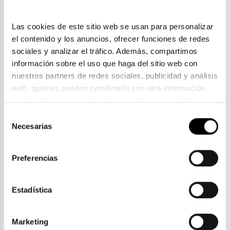
Las cookies de este sitio web se usan para personalizar 
el contenido y los anuncios, ofrecer funciones de redes 
sociales y analizar el tráfico. Además, compartimos 
información sobre el uso que haga del sitio web con 
nuestros partners de redes sociales, publicidad y análisis 
web, quienes pueden combinarla con otra información 
que les haya proporcionado o que hayan recopilado a 
Tom Ford
partir del uso que haya hecho de sus servicios. Consulta 
Selección
la política de privacidad en el siguiente 
enlace
. Consulta 
Necesarias
TOM FORD FT ANDREA 0539 52F
de
aquí
 como usará Google sus datos personales.
217,80€
consentimiento
Rebajas
Preferencias
Estadística
ENVIOS Y DEVOLUCIONES
Marketing
Gratuitas a partir de 30€