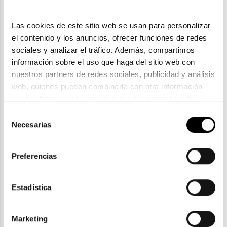
Las cookies de este sitio web se usan para personalizar 
el contenido y los anuncios, ofrecer funciones de redes 
sociales y analizar el tráfico. Además, compartimos 
información sobre el uso que haga del sitio web con 
nuestros partners de redes sociales, publicidad y análisis 
web, quienes pueden combinarla con otra información 
que les haya proporcionado o que hayan recopilado a 
Tom Ford
partir del uso que haya hecho de sus servicios. Consulta 
Selección
la política de privacidad en el siguiente 
enlace
. Consulta 
Necesarias
TOM FORD FT 0907
de
aquí
 como usará Google sus datos personales.
239,25€
consentimiento
Preferencias
Estadística
ENVIOS Y DEVOLUCIONES
Marketing
Gratuitas a partir de 30€