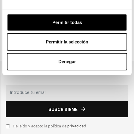
Permitir todas
CLICK & COLLECT
Recogida en tienda
Permitir la selección
PAGO SEGURO
Denegar
Únete a nuestra newsletter
SUSCRIBIRME
He leído y acepto la política de
privacidad