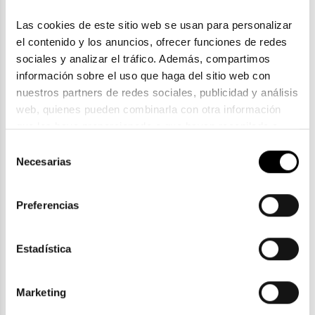
Las cookies de este sitio web se usan para personalizar 
el contenido y los anuncios, ofrecer funciones de redes 
sociales y analizar el tráfico. Además, compartimos 
información sobre el uso que haga del sitio web con 
nuestros partners de redes sociales, publicidad y análisis 
web, quienes pueden combinarla con otra información 
que les haya proporcionado o que hayan recopilado a 
Tous
partir del uso que haya hecho de sus servicios. Consulta 
Selección
TOUS STO B74
la política de privacidad en el siguiente 
enlace
. Consulta 
Necesarias
de
105,75€
aquí
 como usará Google sus datos personales.
consentimiento
Preferencias
Estadística
ENVIOS Y DEVOLUCIONES
Marketing
Gratuitas a partir de 30€