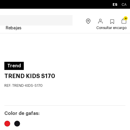
ES
CA
0
Rebajas
Consultar encargo
Trend
TREND KIDS S170
REF:
TREND-KIDS-S170
Color de gafas: