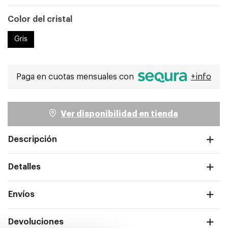
Color del cristal
Gris
Paga en cuotas mensuales con
+info
Ver disponibilidad en tienda
Descripción
ntalla completa
Detalles
Envíos
Devoluciones