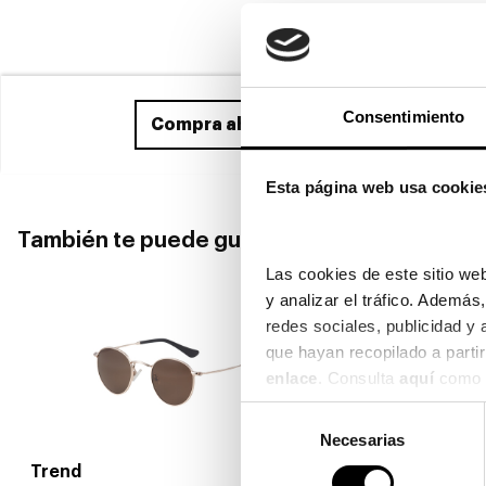
Consentimiento
Compra ahora
y recíbelo entre el 24
Esta página web usa cookie
También te puede gustar
Las cookies de este sitio web
y analizar el tráfico. Ademá
redes sociales, publicidad y
enlace
. Consulta 
aquí
 como 
Selección
Necesarias
de
consentimiento
Trend
Trend