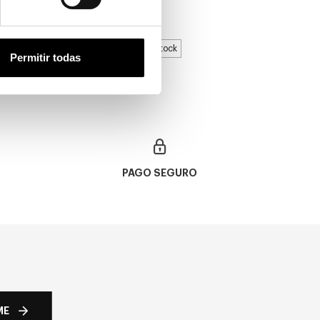
TREND 146
32,00€
2 colores
En Stock
Permitir todas
PAGO SEGURO
ME