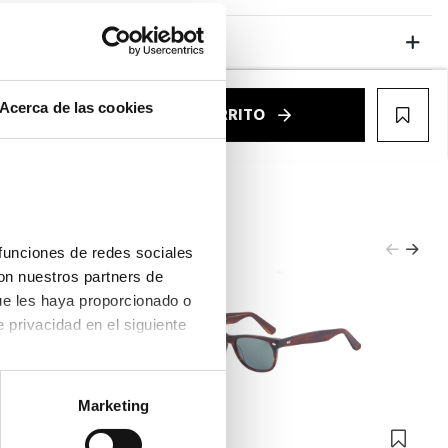
Garantías
Acerca de las cookies
€
AÑADIR AL CARRITO
WIS
funciones de redes sociales 
on nuestros partners de 
ue les haya proporcionado o 
que hayan recopilado a partir del uso que haya hecho de sus servicios. Consulta la política de privacidad en el siguiente 
Marketing
Trend