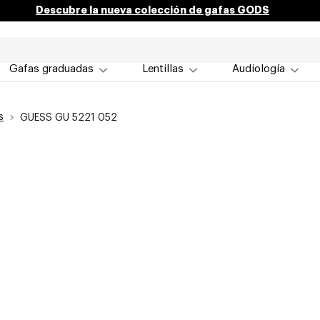
Descubre la nueva colección de gafas GODS
Gafas graduadas
Lentillas
Audiología
s
GUESS GU 5221 052