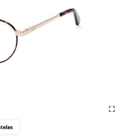
Ver en pa
telas