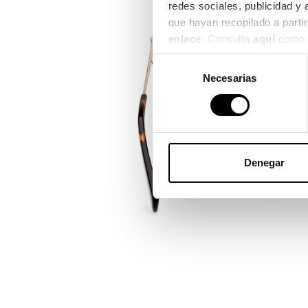
redes sociales, publicidad y
enlace
. Consulta 
aquí
 como 
Selección
Necesarias
de
consentimiento
Denegar