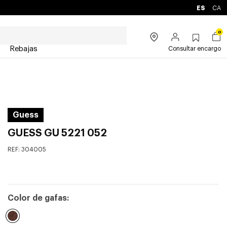
ES
CA
0
Rebajas
Consultar encargo
Guess
GUESS GU 5221 052
REF:
304005
Color de gafas: