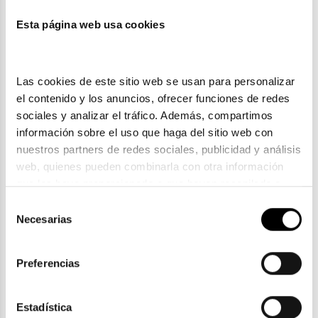
Esta página web usa cookies
También te puede gustar
Las cookies de este sitio web se usan para personalizar 
el contenido y los anuncios, ofrecer funciones de redes 
sociales y analizar el tráfico. Además, compartimos 
información sobre el uso que haga del sitio web con 
nuestros partners de redes sociales, publicidad y análisis 
web, quienes pueden combinarla con otra información 
que les haya proporcionado o que hayan recopilado a 
partir del uso que haya hecho de sus servicios. Consulta 
Selección
la política de privacidad en el siguiente 
enlace
. Consulta 
Necesarias
de
aquí
 como usará Google sus datos personales.
consentimiento
Persol
Preferencias
PERSOL PO 3007V
161,00€
Estadística
4 colores