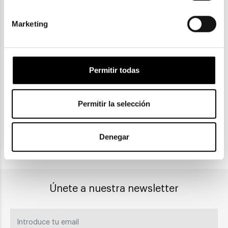
Marketing
ENVIOS Y DEVOLUCIONES
Gratuitas a partir de 30€
Permitir todas
Permitir la selección
CLICK & COLLECT
Recogida en tienda
Denegar
PAGO SEGURO
Únete a nuestra newsletter