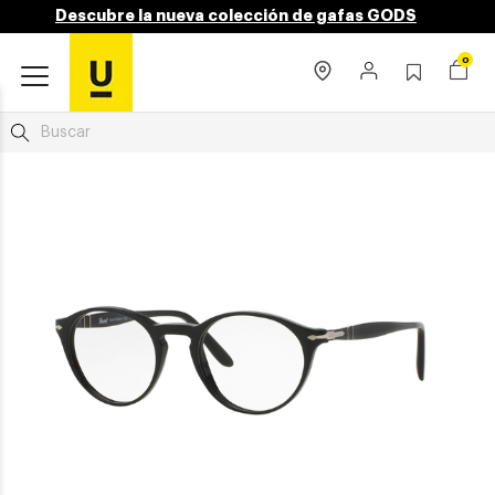
Descubre la nueva colección de gafas GODS
0