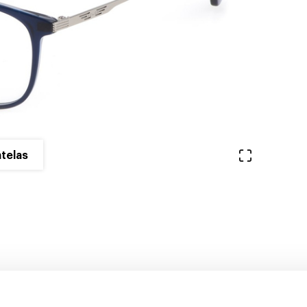
Ver en pa
telas