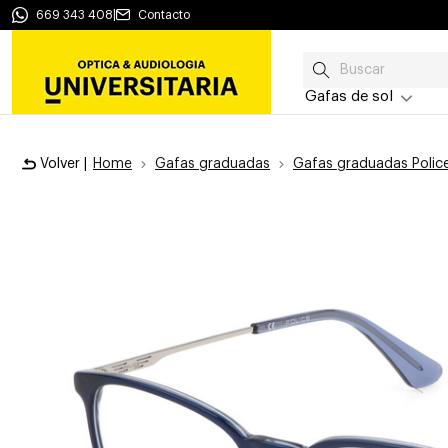
669 343 408
|
Contacto
Gafas de sol
Volver |
Home
Gafas graduadas
Gafas graduadas Polic