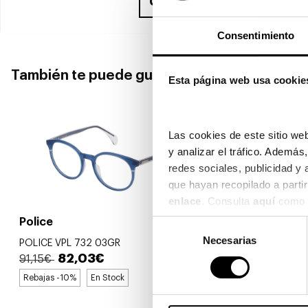
Compra ahora
y recíbelo en
Consentimiento
También te puede gustar
Esta página web usa cookie
Las cookies de este sitio web
y analizar el tráfico. Ademá
redes sociales, publicidad y
enlace
. Consulta 
aquí
 como 
Police
Police
Selección
Necesarias
de
POLICE VPL 732 03GR
POLICE VPL 
consentimiento
82,03€
82
91,15€
91,15€
Rebajas -10%
En Stock
Rebajas -10%