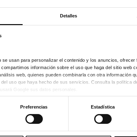
91,15
tre el 25/08/2026 y el 27/08/2026
Detalles
s
 se usan para personalizar el contenido y los anuncios, ofrecer 
s, compartimos información sobre el uso que haga del sitio web c
 análisis web, quienes pueden combinarla con otra información q
usará Google sus datos personales.
Police
Preferencias
Estadística
F77 04BL
POLICE VPL F02
,03€
91,15€
En Stock