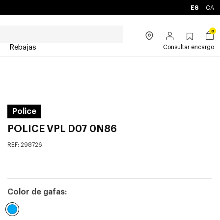
ES
CA
0
Rebajas
Consultar encargo
Police
POLICE VPL D07 0N86
REF:
298726
Color de gafas: