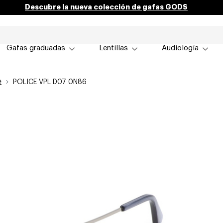
Descubre la nueva colección de gafas GODS
Gafas graduadas
Lentillas
Audiología
e
POLICE VPL D07 0N86