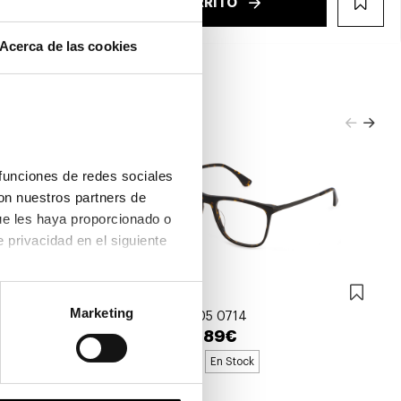
€
AÑADIR AL CARRITO
WIS
Acerca de las cookies
funciones de redes sociales 
on nuestros partners de 
ue les haya proporcionado o 
que hayan recopilado a partir del uso que haya hecho de sus servicios. Consulta la política de privacidad en el siguiente 
Police
Marketing
POLICE VPL D05 0714
86,89€
96,55€
Rebajas -10%
En Stock