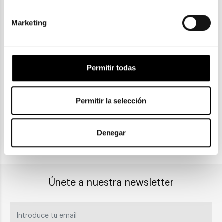
Marketing
ENVIOS Y DEVOLUCIONES
Gratuitas a partir de 30€
Permitir todas
CLICK & COLLECT
Permitir la selección
Recogida en tienda
Denegar
PAGO SEGURO
Únete a nuestra newsletter