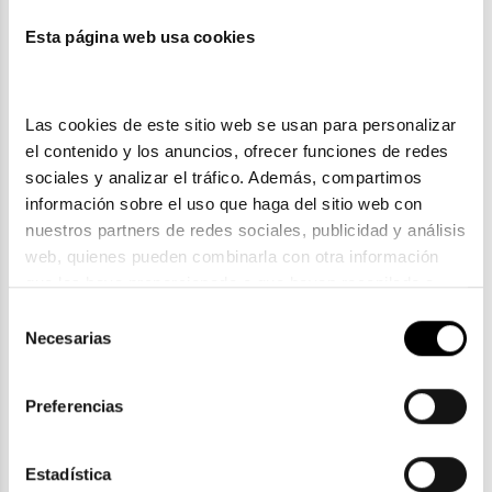
Esta página web usa cookies
También te puede gustar
Las cookies de este sitio web se usan para personalizar 
el contenido y los anuncios, ofrecer funciones de redes 
sociales y analizar el tráfico. Además, compartimos 
información sobre el uso que haga del sitio web con 
nuestros partners de redes sociales, publicidad y análisis 
web, quienes pueden combinarla con otra información 
que les haya proporcionado o que hayan recopilado a 
partir del uso que haya hecho de sus servicios. Consulta 
Selección
la política de privacidad en el siguiente 
enlace
. Consulta 
Necesarias
de
aquí
 como usará Google sus datos personales.
consentimiento
Ray-Ban
Preferencias
RAY-BAN RX 3694V 2500
118,30€
En Stock
Estadística