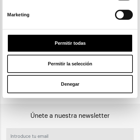
Marketing
ENVIOS Y DEVOLUCIONES
Gratuitas a partir de 30€
Permitir todas
Permitir la selección
CLICK & COLLECT
Recogida en tienda
Denegar
PAGO SEGURO
Únete a nuestra newsletter