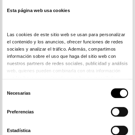
Esta página web usa cookies
También te puede gustar
Las cookies de este sitio web se usan para personalizar 
el contenido y los anuncios, ofrecer funciones de redes 
sociales y analizar el tráfico. Además, compartimos 
información sobre el uso que haga del sitio web con 
nuestros partners de redes sociales, publicidad y análisis 
web, quienes pueden combinarla con otra información 
que les haya proporcionado o que hayan recopilado a 
partir del uso que haya hecho de sus servicios. Consulta 
Selección
la política de privacidad en el siguiente 
enlace
. Consulta 
Necesarias
de
aquí
 como usará Google sus datos personales.
consentimiento
Tommy Hilfiger
Preferencias
TOMMY HILFIGER TH 2148
96,55€
2 colores
En Stock
Estadística