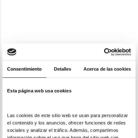
Tous
Tous
TOUS VTO C56
TOUS VTO C16
91,71€
88,47€
101,90€
98,30€
3 colores
2 colores
Rebajas -10%
Rebajas -10%
Consentimiento
Detalles
Acerca de las cookies
Esta página web usa cookies
Tous
Tous
Las cookies de este sitio web se usan para personalizar 
TOUS VTO B66W
TOUS VTO C66 N17
el contenido y los anuncios, ofrecer funciones de redes 
88,47€
78,84€
98,30€
sociales y analizar el tráfico. Además, compartimos 
87,60€
información sobre el uso que haga del sitio web con 
2 colores
Rebajas -10%