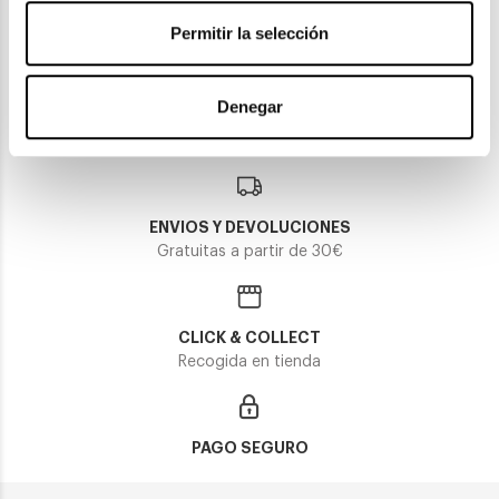
TOUS VTO C05L
Permitir la selección
94,90€
105,45€
2 colores
Rebajas -10%
En Stock
Denegar
ENVIOS Y DEVOLUCIONES
Gratuitas a partir de 30€
CLICK & COLLECT
Recogida en tienda
PAGO SEGURO