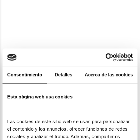
Tous
Tous
Tous
TOUS VTO C71
TOUS VTO C70
94,75€
94,75€
TOUS VTO B66W
2 colores
2 colores
88,47€
98,30€
2 colores
Rebajas -10%
Consentimiento
Detalles
Acerca de las cookies
Esta página web usa cookies
Tous
Tous
TOUS VTO C62
Las cookies de este sitio web se usan para personalizar 
TOUS VTO C56
116,20€
el contenido y los anuncios, ofrecer funciones de redes 
2 colores
91,71€
101,90€
sociales y analizar el tráfico. Además, compartimos 
3 colores
Rebajas -10%