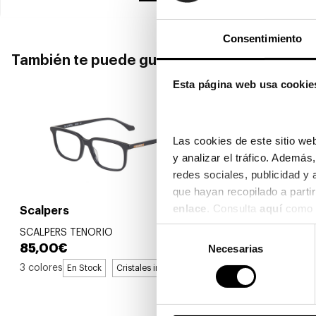
Consentimiento
También te puede gustar
Esta página web usa cookie
Las cookies de este sitio web
y analizar el tráfico. Ademá
redes sociales, publicidad y
enlace
. Consulta 
aquí
 como 
Scalpers
Scalpers
Selección
SCALPERS TENORIO
SCALPERS P
85,00€
85,00€
Necesarias
de
consentimiento
3 colores
En Stock
Cristales incluidos
En 
3 colores
Reb