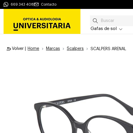
669 343 408
|
Contacto
Gafas de sol
Volver |
Home
Marcas
Scalpers
SCALPERS ARENAL