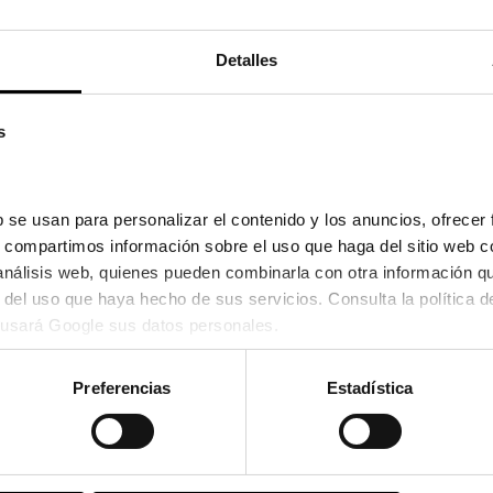
Detalles
s
 se usan para personalizar el contenido y los anuncios, ofrecer 
s, compartimos información sobre el uso que haga del sitio web c
 análisis web, quienes pueden combinarla con otra información q
usará Google sus datos personales.
Scalpers
OAS
SCALPERS IRAZU
85,00€
Preferencias
Estadística
2 colores
Stock
Cristales incluidos
En Stock
Cristales i
ajas