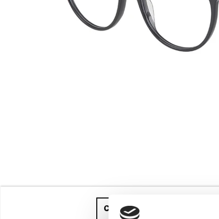
Compra ahora
y recíbelo ent