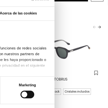
Acerca de las cookies
funciones de redes sociales 
on nuestros partners de 
ue les haya proporcionado o 
que hayan recopilado a partir del uso que haya hecho de sus servicios. Consulta la política de privacidad en el siguiente 
Scalpers
SCALPERS COTOBRUS
85,00€
Marketing
3 colores
ncluidos
En Stock
Cristales incluidos