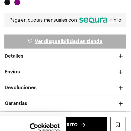
Paga en cuotas mensuales con
+info
Ver disponibilidad en tienda
ntalla completa
Detalles
Envíos
Devoluciones
Garantías
€
AÑADIR AL CARRITO
WIS