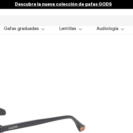
Descubre la nueva colección de gafas GODS
Gafas graduadas
Lentillas
Audiología