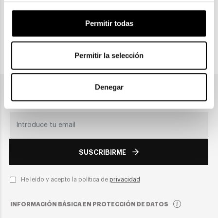
CLICK & COLLECT
Recogida en tienda
Permitir todas
Permitir la selección
PAGO SEGURO
Denegar
Únete a nuestra newsletter
SUSCRIBIRME
He leído y acepto la política de
privacidad
INFORMACIÓN BÁSICA EN PROTECCIÓN DE DATOS