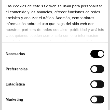
Las cookies de este sitio web se usan para personalizar 
el contenido y los anuncios, ofrecer funciones de redes 
sociales y analizar el tráfico. Además, compartimos 
información sobre el uso que haga del sitio web con 
nuestros partners de redes sociales, publicidad y análisis 
web, quienes pueden combinarla con otra información 
Scalpers
que les haya proporcionado o que hayan recopilado a 
partir del uso que haya hecho de sus servicios. Consulta 
SCALPERS OSAKA
Selección
la política de privacidad en el siguiente 
enlace
. Consulta 
Necesarias
de
2 colores
aquí
 como usará Google sus datos personales.
consentimiento
Preferencias
Estadística
ENVIOS Y DEVOLUCIONES
Gratuitas a partir de 30€
Marketing