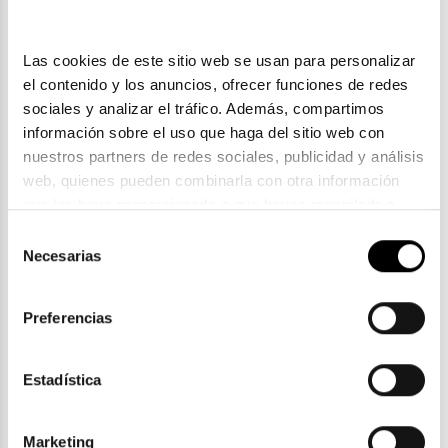
Las cookies de este sitio web se usan para personalizar 
el contenido y los anuncios, ofrecer funciones de redes 
sociales y analizar el tráfico. Además, compartimos 
información sobre el uso que haga del sitio web con 
nuestros partners de redes sociales, publicidad y análisis 
web, quienes pueden combinarla con otra información 
que les haya proporcionado o que hayan recopilado a 
partir del uso que haya hecho de sus servicios. Consulta 
Selección
Timberland
la política de privacidad en el siguiente 
enlace
. Consulta 
Necesarias
de
TIMBERLAND TB 1816H
aquí
 como usará Google sus datos personales.
consentimiento
76,90€
Preferencias
2 colores
Estadística
Marketing
ENVIOS Y DEVOLUCIONES