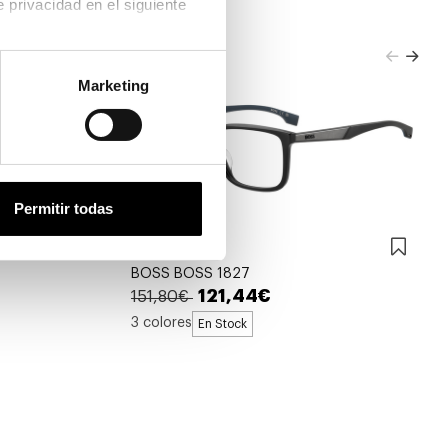
que hayan recopilado a partir del uso que haya hecho de sus servicios. Consulta la política de privacidad en el siguiente 
Marketing
Permitir todas
Hugo Boss
BOSS BOSS 1827
121,44€
151,80€
3 colores
En Stock