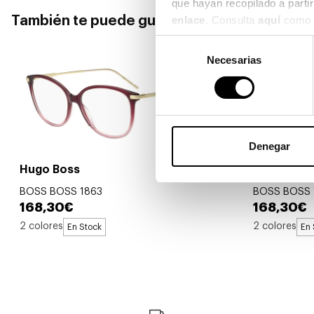
También te puede gustar
enlace
. Consulta 
aquí
 como 
Selección
Necesarias
de
consentimiento
Denegar
Hugo Boss
Hugo Boss
BOSS BOSS 1863
BOSS BOSS 
168,30€
168,30€
2 colores
2 colores
En Stock
En 