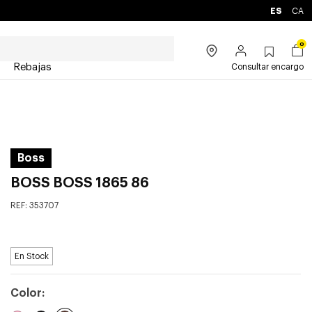
ES
CA
0
Rebajas
Consultar encargo
Boss
BOSS BOSS 1865 86
REF:
353707
En Stock
Color: