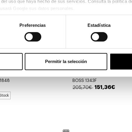
usará Google sus datos personales.
Preferencias
Estadística
Permitir la selección
Hugo Boss
1848
BOSS 1343F
151,36€
205,70€
Stock