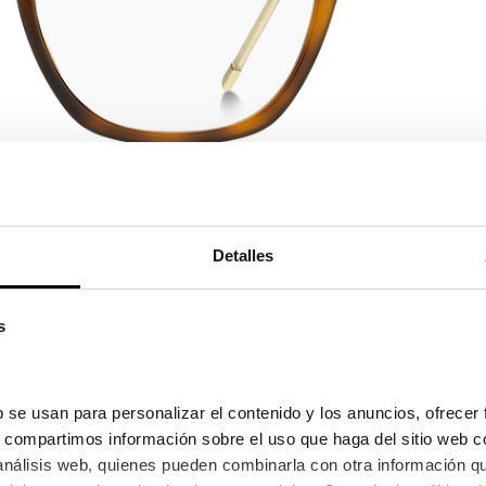
Detalles
Ver en pa
s
168,30€
134,64
8/2026 y el 12/08/2026
 se usan para personalizar el contenido y los anuncios, ofrecer 
s, compartimos información sobre el uso que haga del sitio web c
 análisis web, quienes pueden combinarla con otra información q