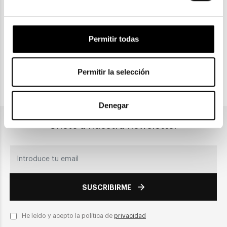
Gratuitas a partir de 30€
Permitir todas
CLICK & COLLECT
Recogida en tienda
Permitir la selección
PAGO SEGURO
Denegar
Únete a nuestra newsletter
SUSCRIBIRME
He leído y acepto la política de
privacidad