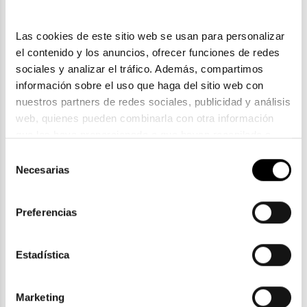
Las cookies de este sitio web se usan para personalizar 
el contenido y los anuncios, ofrecer funciones de redes 
sociales y analizar el tráfico. Además, compartimos 
información sobre el uso que haga del sitio web con 
nuestros partners de redes sociales, publicidad y análisis 
web, quienes pueden combinarla con otra información 
que les haya proporcionado o que hayan recopilado a 
partir del uso que haya hecho de sus servicios. Consulta 
Polaroid
Selección
la política de privacidad en el siguiente 
enlace
. Consulta 
Necesarias
POLAROID PLD D460
de
aquí
 como usará Google sus datos personales.
61,36€
consentimiento
76,70€
2 colores
Preferencias
Estadística
ENVIOS Y DEVOLUCIONES
Marketing