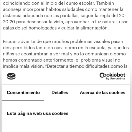
coincidiendo con el inicio del curso escolar. También
aconseja incorporar hábitos saludables como mantener la
distancia adecuada con las pantallas, seguir la regla del 20-
20-20 para descansar la vista, aprovechar la luz natural, usar
gafas de sol homologadas y cuidar la alimentación.
Escuer advierte de que muchos problemas visuales pasan
desapercibidos tanto en casa como en la escuela, ya que los
niños se acostumbran a ver mal y no lo comunican o como
hemos comentado anteriormente, el problema visual no
implica mala visión. “Detectar a tiempo dificultades como la
miopía, la hipermetropía o el astigmatismo puede marcar la
diferencia en su concentración, su rendimiento y su
autoestima. Una revisión anual al inicio del curso es la mejor
garantía para comenzar con buen pie”, añade.
Consentimiento
Detalles
Acerca de las cookies
Además de mejorar la experiencia de aprendizaje, una
detección precoz ayuda a prevenir complicaciones futuras,
Esta página web usa cookies
por lo que los expertos animan a las familias a considerar la
revisión visual como parte fundamental de la rutina de la
vuelta al cole.