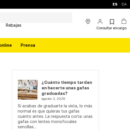
ES
CA
Rebajas
Consultar encargo
online
Prensa
¿Cuánto tiempo tardan
en hacerte unas gafas
graduadas?
agosto 3, 2026
Si acabas de graduarte la vista, lo más
normal es que quieras tus gafas
cuanto antes. La respuesta corta: unas
gafas con lentes monofocales
sencillas…