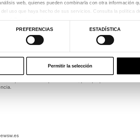
 análisis web, quienes pueden combinarla con otra información q
izado por la Asociación Nacional de Audioprotesistas (ANA).
usará Google sus datos personales.
PREFERENCIAS
ESTADÍSTICA
centro en la Universidad Politécnica de Catalunya (UPC)
ersitaria cuenta con un equipo de más de un millar de
e óptica y audiología en España, incluyendo el canal de
forma parte del grupo multinacional alemán Fielmann,
020.
Permitir la selección
 a los precios más competitivos del mercado, con un
liente y una atención personalizada, para proporcionar un
encia.
newsw.es