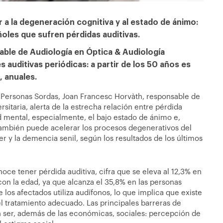
r a la degeneración cognitiva y al estado de ánimo:
ñoles que sufren pérdidas auditivas.
ble de Audiología en Óptica & Audiología
s auditivas periódicas: a partir de los 50 años es
 anuales.
s Personas Sordas, Joan Francesc Horvàth, responsable de
sitaria, alerta de la estrecha relación entre pérdida
d mental, especialmente, el bajo estado de ánimo e,
también puede acelerar los procesos degenerativos del
r y la demencia senil, según los resultados de los últimos
oce tener pérdida auditiva, cifra que se eleva al 12,3% en
on la edad, ya que alcanza el 35,8% en las personas
los afectados utiliza audífonos, lo que implica que existe
l tratamiento adecuado. Las principales barreras de
n ser, además de las económicas, sociales: percepción de