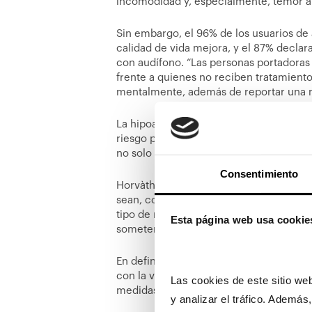
incomodidad y, especialmente, temor al
Sin embargo, el 96% de los usuarios de 
calidad de vida mejora, y el 87% declar
con audífono. “Las personas portadora
frente a quienes no reciben tratamiento
mentalmente, además de reportar una m
La hipoacusia, o pérdida auditiva, no e
riesgo para el aislamiento social, por es
no solo mejora la salud auditiva, sino 
Consentimiento
Horvàth recomienda revisiones auditivas
sean, como mínimo, anuales y, sobre tod
tipo de molestia en los oídos. “En ca
Esta página web usa cookie
someternos a un test preventivo”, puntua
En definitiva, Horvàth aconseja “dar un
con la vista, y realizar revisiones peri
Las cookies de este sitio web
medidas necesarias para corregirlos”.
y analizar el tráfico. Ademá