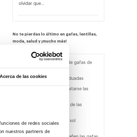
olvidar que…
No te pierdas lo último en gafas, lentillas,
moda, salud y ¡mucho más!
Las 20 mejores marcas de gafas de
sol
Acerca de las cookies
Tendencias en gafas graduadas
Trucos para ponerse y quitarse las
lentillas
¿Cómo proteger tu vista de las
pantallas?
Ventajas de las gafas de sol
funciones de redes sociales 
polarizadas
on nuestros partners de 
Cómo evitar que se empañen las gafas