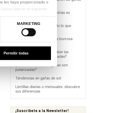
ue les haya proporcionado o 
de ver
que hayan recopilado a partir del uso que haya hecho de sus servicios. Consulta la política de privacidad en el siguiente 
¿A partir de cuántas dioptrías es
necesario llevar gafas?
MARKETING
Gafas de sol UV400: todo lo que
debes saber
Dolor de cabeza y la vista borrosa:
¿están relacionados?
Talla de gafas: ¿Cómo saber las
Permitir todas
medidas de gafas adecuadas?
¿Cómo saber si unas gafas son
polarizadas?
Tendencias en gafas de sol
Lentillas diarias o mensuales: descubre
sus diferencias
¡Suscríbete a la Newsletter!