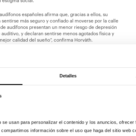
 estigma social.
audífonos españoles afirma que, gracias a ellos, su
a sentirse más seguro y confiado al moverse por la calle
s de audífonos presentan un menor riesgo de depresión
 auditivo, y declaran sentirse menos agotados física y
ejor calidad del sueño”, confirma Horvàth.
s solo un problema de comunicación, es un factor de
o es tan importante detectarla y tratarla a tiempo, ya que
también la emocional, en las personas que la padecen.
Detalles
 periódicas. A partir de los 50 años es importante que
o, acudir a un especialista en caso de notar cualquier
so de no escuchar como deberíamos, tenemos que
s
liza.
a mayor importancia al sentido del oído, tal como hacemos
ódicas para detectar posibles problemas y adoptar las
 se usan para personalizar el contenido y los anuncios, ofrecer 
s, compartimos información sobre el uso que haga del sitio web c