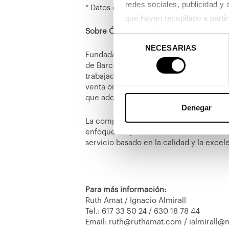
redes sociales, publicidad y
* Datos del Estudio EuroTrak 2023, real
Sobre Óptica & Audiología Universitaria
enlace
. Consulta 
aquí
 como 
Selección
NECESARIAS
de
Fundada en 1992 con la apertura de un 
consentimiento
de Barcelona, Óptica & Audiología Univ
trabajadores y con más de 100 centros d
venta online. Actualmente la compañía 
que adquirió la compañía a finales de 2
Denegar
La compañía ofrece las mejores marcas
enfoque muy claro en el beneficio del c
servicio basado en la calidad y la excel
Para más información:
Ruth Amat / Ignacio Almirall
Tel.: 617 33 50 24 / 630 18 78 44
Email: ruth@ruthamat.com / ialmirall@