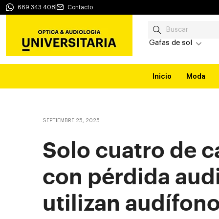
669 343 408
|
Contacto
Gafas de sol
Inicio
Moda
SEPTIEMBRE 25, 2025
Solo cuatro de c
con pérdida aud
utilizan audífon