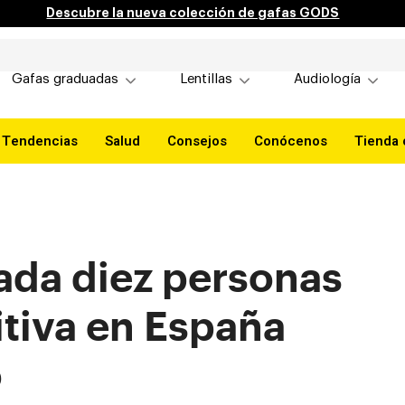
Descubre la nueva colección de gafas GODS
Gafas graduadas
Lentillas
Audiología
Tendencias
Salud
Consejos
Conócenos
Tienda 
ada diez personas
itiva en España
o