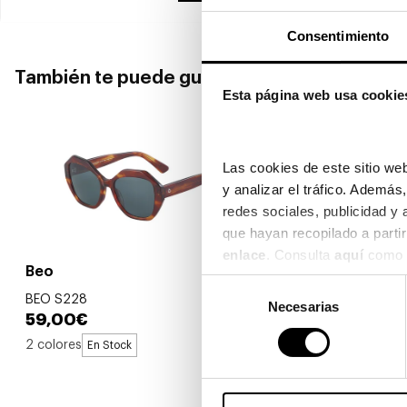
Consentimiento
También te puede gustar
Esta página web usa cookie
Las cookies de este sitio web
y analizar el tráfico. Ademá
redes sociales, publicidad y
enlace
. Consulta 
aquí
 como 
Beo
Beo
Selección
BEO S228
BEO S221
Necesarias
de
59,00€
59,00€
consentimiento
2 colores
2 colores
En Stock
En 