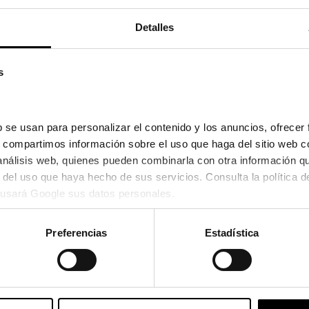
Detalles
s
 se usan para personalizar el contenido y los anuncios, ofrecer 
s, compartimos información sobre el uso que haga del sitio web c
 análisis web, quienes pueden combinarla con otra información q
usará Google sus datos personales.
Beo
BEO S220
Preferencias
Estadística
59,00€
2 colores
Stock
En Stock