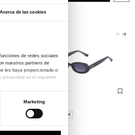
Acerca de las cookies
funciones de redes sociales 
on nuestros partners de 
ue les haya proporcionado o 
que hayan recopilado a partir del uso que haya hecho de sus servicios. Consulta la política de privacidad en el siguiente 
Kypers
KYPERS KEON
Marketing
24,50€
2 colores
2x39€