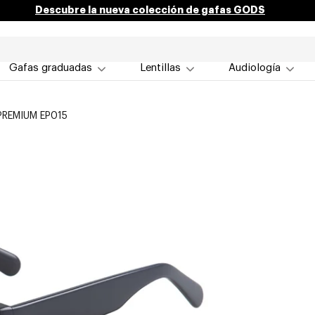
Descubre la nueva colección de gafas GODS
Gafas graduadas
Lentillas
Audiología
PREMIUM EP015