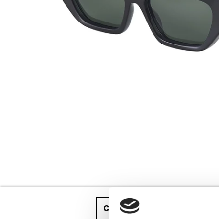
Compra ahora
y recíbelo ent