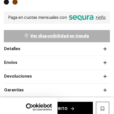
Paga en cuotas mensuales con
+info
Ver disponibilidad en tienda
ntalla completa
Detalles
Envíos
Devoluciones
Garantías
€
AÑADIR AL CARRITO
WIS