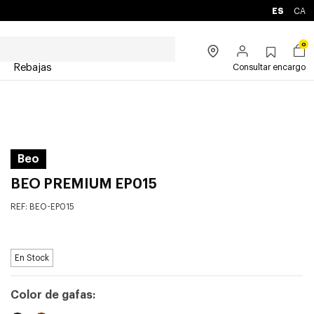
ES
CA
0
Rebajas
Consultar encargo
Beo
BEO PREMIUM EP015
REF:
BEO-EP015
En Stock
Color de gafas: