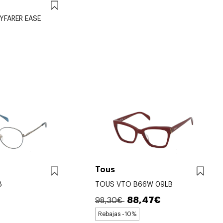
YFARER EASE
Tous
8
TOUS VTO B66W 09LB
88,47€
98,30€
Rebajas -10%