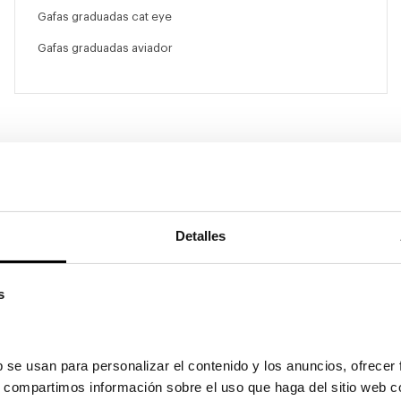
Gafas graduadas cat eye
Gafas graduadas aviador
Detalles
s
 se usan para personalizar el contenido y los anuncios, ofrecer 
GAFAS NEGRAS
GAFAS TRANSPARENTES
s, compartimos información sobre el uso que haga del sitio web c