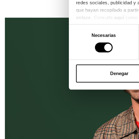
redes sociales, publicidad y
enlace
. Consulta 
aquí
 como 
Selección
Necesarias
de
consentimiento
Denegar