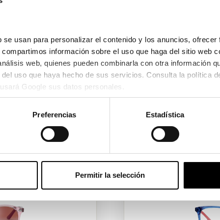
s
 se usan para personalizar el contenido y los anuncios, ofrecer 
s información, os podéis dirigir a cualquiera de nuestros m
s, compartimos información sobre el uso que haga del sitio web c
centros
o contactarnos a
info@opticauniversitaria.co
 análisis web, quienes pueden combinarla con otra información q
usará Google sus datos personales.
Ver tienda más cercana
Preferencias
Estadística
Descubre la colección infantil
Permitir la selección