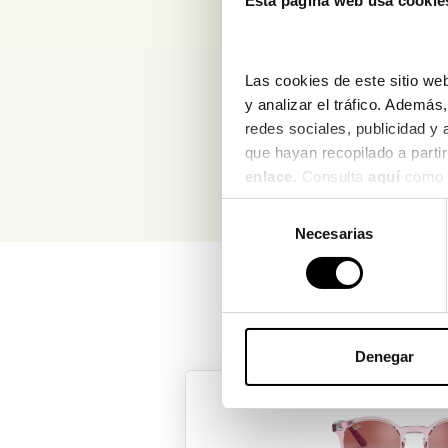
Esta página web usa cookie
Las cookies de este sitio web
Para má
y analizar el tráfico. Ademá
redes sociales, publicidad y
enlace
. Consulta 
aquí
 como 
Selección
Necesarias
de
consentimiento
Denegar