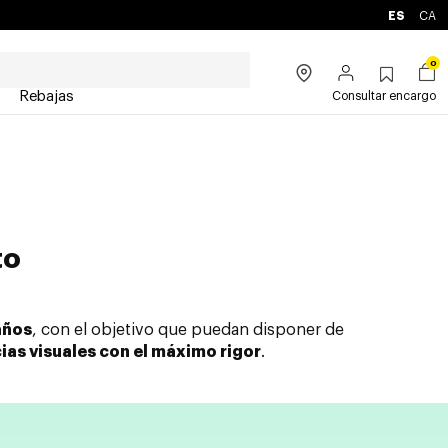
ES
CA
0
Rebajas
Consultar encargo
to
años
, con el objetivo que puedan disponer de
cias visuales con el máximo rigor
.