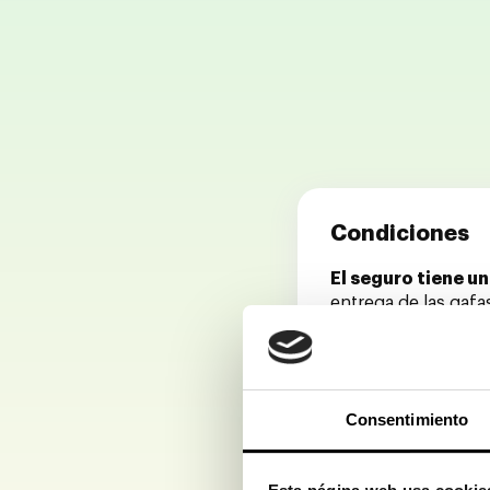
Condiciones
El seguro tiene u
entrega de las gafa
nuestras ópticas.
En el caso de
gafas
de vista graduadas.
Consentimiento