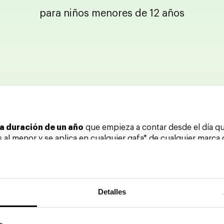
para niños menores de 12 años
na duración de un año
que empieza a contar desde el día qu
s al menor y se aplica en cualquier gafa* de cualquier marc
 de sol graduadas
, las condiciones del seguro son las mi
Detalles