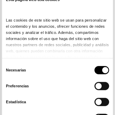
Oakley
OAKLEY JUNIOR RESISTOR OJ 9010 901019
Las cookies de este sitio web se usan para personalizar 
el contenido y los anuncios, ofrecer funciones de redes 
78,40€
sociales y analizar el tráfico. Además, compartimos 
información sobre el uso que haga del sitio web con 
nuestros partners de redes sociales, publicidad y análisis 
web, quienes pueden combinarla con otra información 
que les haya proporcionado o que hayan recopilado a 
partir del uso que haya hecho de sus servicios. Consulta 
Selección
la política de privacidad en el siguiente 
enlace
. Consulta 
Necesarias
de
aquí
 como usará Google sus datos personales.
consentimiento
Preferencias
Oakley
Estadística
OAKLEY GIBSTON XL OO 9470
98,70€