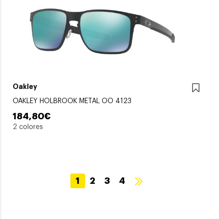
Oakley
OAKLEY HOLBROOK METAL OO 4123
184,80€
2 colores
1
2
3
4