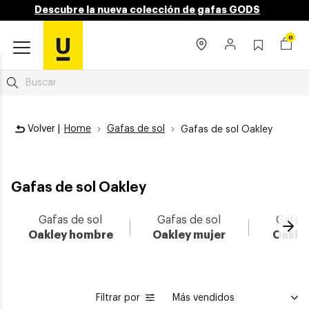
Descubre la nueva colección de gafas GODS
0
Volver |
Home
Gafas de sol
Gafas de sol Oakley
Gafas de sol Oakley
Gafas de sol
Gafas de sol
Gafas 
Ava
Oakley hombre
Oakley mujer
Oakle
Filtrar por