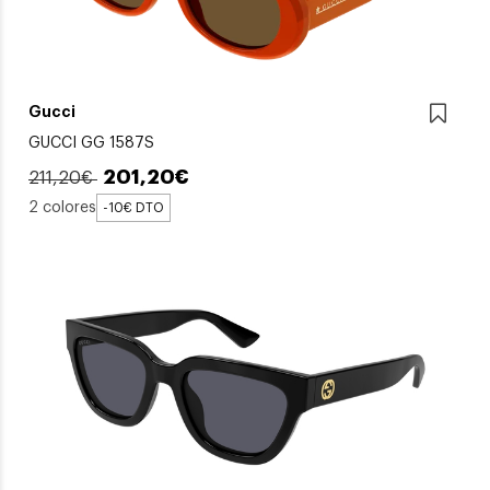
Gucci
GUCCI GG 1587S
201,20€
211,20€
2 colores
-10€ DTO