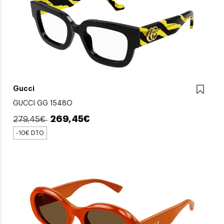
Gucci
GUCCI GG 1548O
269,45€
279,45€
-10€ DTO