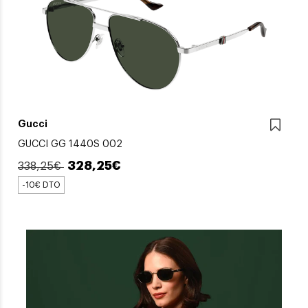
Gucci
GUCCI GG 1440S 002
328,25€
338,25€
-10€ DTO