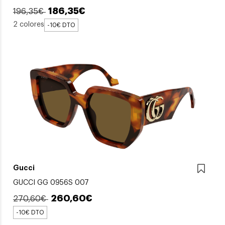
186,35€
196,35€
2 colores
-10€ DTO
Gucci
GUCCI GG 0956S 007
260,60€
270,60€
-10€ DTO