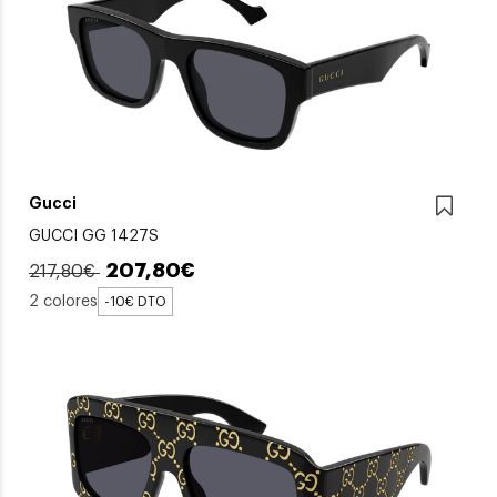
Gucci
GUCCI GG 1427S
207,80€
217,80€
2 colores
-10€ DTO