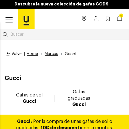
Descubre la nueva colección de gafas GODS
0
Volver |
Home
Marcas
Gucci
Gucci
Gafas
Gafas de sol
graduadas
Gucci
Gucci
Gucci:
Por la compra de unas gafas de sol o
graduadas,
10€ de descuento
en la montura