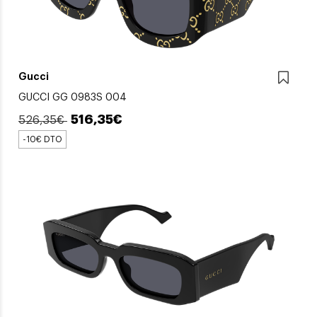
Gucci
GUCCI GG 0983S 004
516,35€
526,35€
-10€ DTO