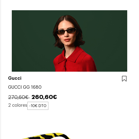
Gucci
GUCCI GG 1680
260,60€
270,60€
2 colores
-10€ DTO