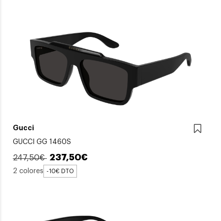
Gucci
GUCCI GG 1460S
237,50€
247,50€
2 colores
-10€ DTO