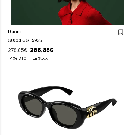
Gucci
GUCCI GG 1593S
268,85€
278,85€
-10€ DTO
En Stock