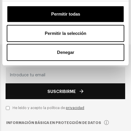
CLICK & COLLECT
Recogida en tienda
Permitir todas
Permitir la selección
PAGO SEGURO
Denegar
Únete a nuestra newsletter
SUSCRIBIRME
He leído y acepto la política de
privacidad
INFORMACIÓN BÁSICA EN PROTECCIÓN DE DATOS