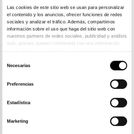
Las cookies de este sitio web se usan para personalizar 
el contenido y los anuncios, ofrecer funciones de redes 
sociales y analizar el tráfico. Además, compartimos 
información sobre el uso que haga del sitio web con 
nuestros partners de redes sociales, publicidad y análisis 
web, quienes pueden combinarla con otra información 
Scalpers
que les haya proporcionado o que hayan recopilado a 
partir del uso que haya hecho de sus servicios. Consulta 
SCALPERS POAS
Selección
la política de privacidad en el siguiente 
enlace
. Consulta 
85,00€
Necesarias
de
aquí
 como usará Google sus datos personales.
consentimiento
3 colores
En Stock
Cristales incluidos
Rebajas
Preferencias
Estadística
ENVIOS Y DEVOLUCIONES
Gratuitas a partir de 30€
Marketing