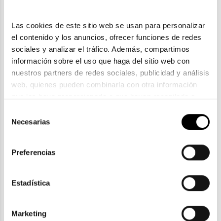
Las cookies de este sitio web se usan para personalizar 
el contenido y los anuncios, ofrecer funciones de redes 
sociales y analizar el tráfico. Además, compartimos 
información sobre el uso que haga del sitio web con 
nuestros partners de redes sociales, publicidad y análisis 
web, quienes pueden combinarla con otra información 
que les haya proporcionado o que hayan recopilado a 
partir del uso que haya hecho de sus servicios. Consulta 
Carolina Herrera
Selección
la política de privacidad en el siguiente 
enlace
. Consulta 
Necesarias
CAROLINA HERRERA HER 0126
de
aquí
 como usará Google sus datos personales.
182,50€
consentimiento
Preferencias
Estadística
ENVIOS Y DEVOLUCIONES
Marketing