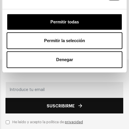
Gratuitas a partir de 30€
Permitir todas
CLICK & COLLECT
Recogida en tienda
Permitir la selección
PAGO SEGURO
Denegar
Únete a nuestra newsletter
SUSCRIBIRME
He leído y acepto la política de
privacidad