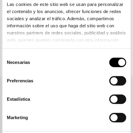
Las cookies de este sitio web se usan para personalizar 
ENVIOS Y DEVOLUCIONES
el contenido y los anuncios, ofrecer funciones de redes 
Gratuitas a partir de 30€
sociales y analizar el tráfico. Además, compartimos 
información sobre el uso que haga del sitio web con 
nuestros partners de redes sociales, publicidad y análisis 
CLICK & COLLECT
web, quienes pueden combinarla con otra información 
Recogida en tienda
que les haya proporcionado o que hayan recopilado a 
partir del uso que haya hecho de sus servicios. Consulta 
Selección
la política de privacidad en el siguiente 
enlace
. Consulta 
Necesarias
de
PAGO SEGURO
aquí
 como usará Google sus datos personales.
consentimiento
Preferencias
Únete a nuestra newsletter
Estadística
Marketing
SUSCRIBIRME