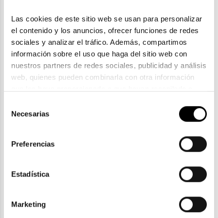
Las cookies de este sitio web se usan para personalizar 
el contenido y los anuncios, ofrecer funciones de redes 
sociales y analizar el tráfico. Además, compartimos 
información sobre el uso que haga del sitio web con 
nuestros partners de redes sociales, publicidad y análisis 
web, quienes pueden combinarla con otra información 
que les haya proporcionado o que hayan recopilado a 
Mini Munich
partir del uso que haya hecho de sus servicios. Consulta 
Selección
MINI MUNICH MU 19321
la política de privacidad en el siguiente 
enlace
. Consulta 
Necesarias
de
39,00€
aquí
 como usará Google sus datos personales.
consentimiento
5 colores
2x59
Preferencias
Estadística
ENVIOS Y DEVOLUCIONES
Marketing
Gratuitas a partir de 30€