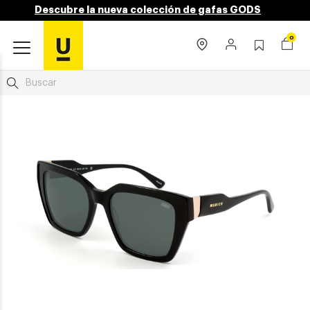
Descubre la nueva colección de gafas GODS
0