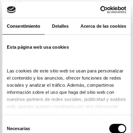
Detalles
Envíos
Consentimiento
Detalles
Acerca de las cookies
Devoluciones
Esta página web usa cookies
Garantías
Las cookies de este sitio web se usan para personalizar 
el contenido y los anuncios, ofrecer funciones de redes 
sociales y analizar el tráfico. Además, compartimos 
información sobre el uso que haga del sitio web con 
nuestros partners de redes sociales, publicidad y análisis 
ENVIOS Y DEVOLUCIONES
web, quienes pueden combinarla con otra información 
Gratuitas a partir de 30€
que les haya proporcionado o que hayan recopilado a 
partir del uso que haya hecho de sus servicios. Consulta 
Selección
la política de privacidad en el siguiente 
enlace
. Consulta 
Necesarias
de