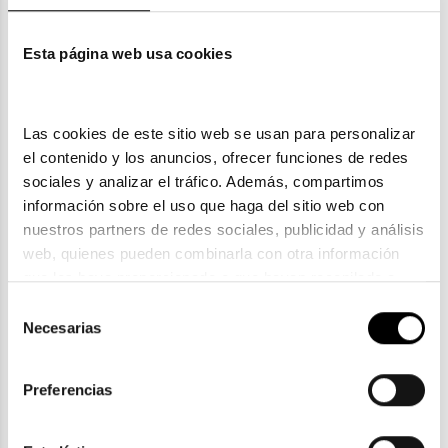
Esta página web usa cookies
También te puede gustar
Las cookies de este sitio web se usan para personalizar 
el contenido y los anuncios, ofrecer funciones de redes 
sociales y analizar el tráfico. Además, compartimos 
información sobre el uso que haga del sitio web con 
nuestros partners de redes sociales, publicidad y análisis 
web, quienes pueden combinarla con otra información 
que les haya proporcionado o que hayan recopilado a 
partir del uso que haya hecho de sus servicios. Consulta 
Selección
la política de privacidad en el siguiente 
enlace
. Consulta 
Necesarias
de
aquí
 como usará Google sus datos personales.
consentimiento
Nature Eyes
Preferencias
NATURE EYES NW143
221,75€