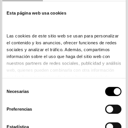
Esta página web usa cookies
También te puede gustar
Las cookies de este sitio web se usan para personalizar 
el contenido y los anuncios, ofrecer funciones de redes 
sociales y analizar el tráfico. Además, compartimos 
información sobre el uso que haga del sitio web con 
nuestros partners de redes sociales, publicidad y análisis 
web, quienes pueden combinarla con otra información 
que les haya proporcionado o que hayan recopilado a 
partir del uso que haya hecho de sus servicios. Consulta 
Selección
la política de privacidad en el siguiente 
enlace
. Consulta 
Necesarias
de
aquí
 como usará Google sus datos personales.
consentimiento
Persol
Preferencias
PERSOL PO 3210S
206,50€
2 colores
Estadística