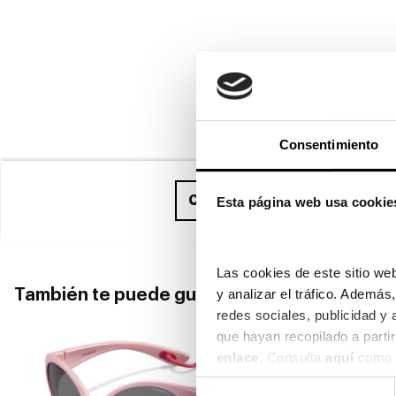
Consentimiento
Compra ahora
y recíbelo ent
Esta página web usa cookie
Las cookies de este sitio web
y analizar el tráfico. Ademá
También te puede gustar
redes sociales, publicidad y
enlace
. Consulta 
aquí
 como 
Selección