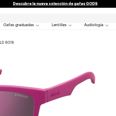
Descubre la nueva colección de gafas GODS
Gafas graduadas
Lentillas
Audiología
PLD 8018