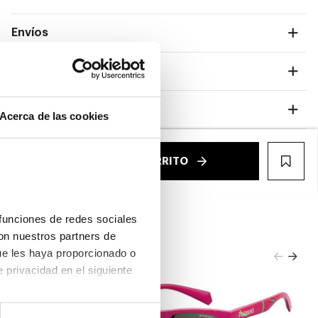
Envíos
Devoluciones
Garantías
Acerca de las cookies
€
AÑADIR AL CARRITO
WIS
funciones de redes sociales 
on nuestros partners de 
ue les haya proporcionado o 
que hayan recopilado a partir del uso que haya hecho de sus servicios. Consulta la política de privacidad en el siguiente 