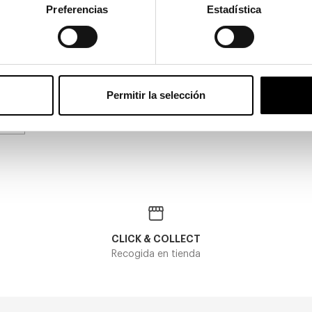
Preferencias
Estadística
ids
Polaroid Kids
DS PLD 8058
POLAROID KIDS PLD 8019
Permitir la selección
31,70€
2 colores
Stock
CLICK & COLLECT
Recogida en tienda