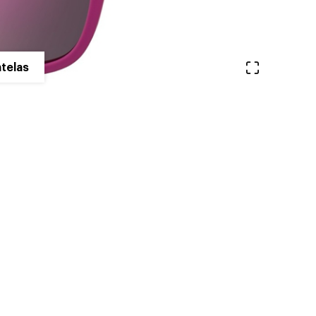
Ver en pa
telas