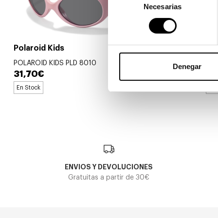
Necesarias
de
consentimiento
Polaroid Kids
Polaroid K
POLAROID KIDS PLD 8010
POLAROID KI
Denegar
31,70€
37,85€
2 colores
En Stock
En 
ENVIOS Y DEVOLUCIONES
Gratuitas a partir de 30€