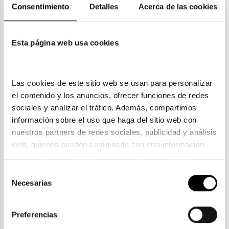
Consentimiento
Detalles
Acerca de las cookies
Garantías
Esta página web usa cookies
También te puede gustar
Las cookies de este sitio web se usan para personalizar 
el contenido y los anuncios, ofrecer funciones de redes 
sociales y analizar el tráfico. Además, compartimos 
información sobre el uso que haga del sitio web con 
nuestros partners de redes sociales, publicidad y análisis 
web, quienes pueden combinarla con otra información 
que les haya proporcionado o que hayan recopilado a 
partir del uso que haya hecho de sus servicios. Consulta 
Selección
la política de privacidad en el siguiente 
enlace
. Consulta 
Necesarias
de
aquí
 como usará Google sus datos personales.
consentimiento
Preferencias
Prada