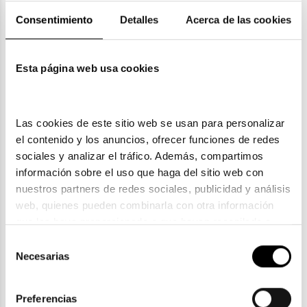
Devoluciones
Consentimiento
Detalles
Acerca de las cookies
Garantías
Esta página web usa cookies
Las cookies de este sitio web se usan para personalizar 
También te puede gustar
el contenido y los anuncios, ofrecer funciones de redes 
sociales y analizar el tráfico. Además, compartimos 
información sobre el uso que haga del sitio web con 
nuestros partners de redes sociales, publicidad y análisis 
web, quienes pueden combinarla con otra información 
que les haya proporcionado o que hayan recopilado a 
partir del uso que haya hecho de sus servicios. Consulta 
Selección
la política de privacidad en el siguiente 
enlace
. Consulta 
Necesarias
de
aquí
 como usará Google sus datos personales.
consentimiento
Preferencias