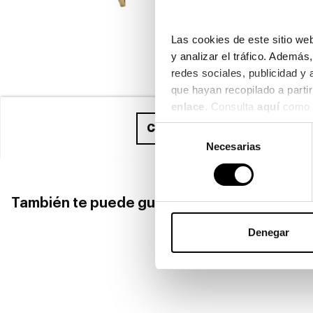
Las cookies de este sitio web
y analizar el tráfico. Ademá
redes sociales, publicidad y
enlace
. Consulta 
aquí
 como 
Compra ahora
y recíbelo ent
Selección
Necesarias
de
consentimiento
También te puede gustar
Denegar