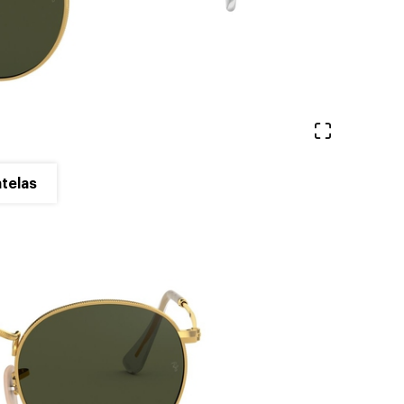
Ver en pa
telas