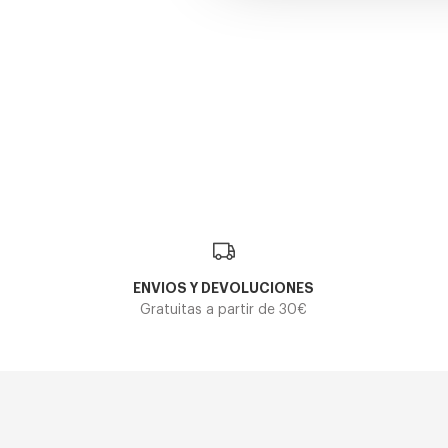
Ray-Ban
Ray-Ban
RAY-BAN NEW ROUND RB 3637
RAY-BAN ROUND METAL RB
132,30€
118,30€
2 colores
4 colores
ENVIOS Y DEVOLUCIONES
Gratuitas a partir de 30€