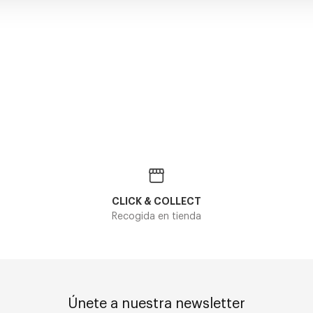
Ray-Ban
Ray-Ban
 3447N
RAY-BAN ROUND REVERSE RB R0103S
133,00€
RAY-BAN 
125,30
4 colores
CLICK & COLLECT
Recogida en tienda
Únete a nuestra newsletter