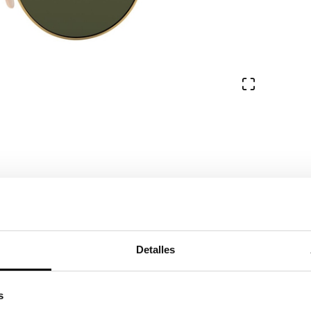
Ver en pa
Detalles
s