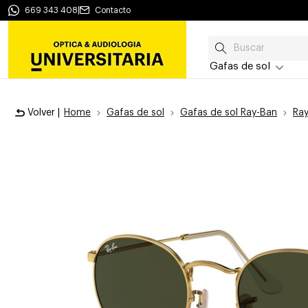
669 343 408
|
Contacto
Gafas de sol
Volver |
Home
Gafas de sol
Gafas de sol Ray-Ban
Ra