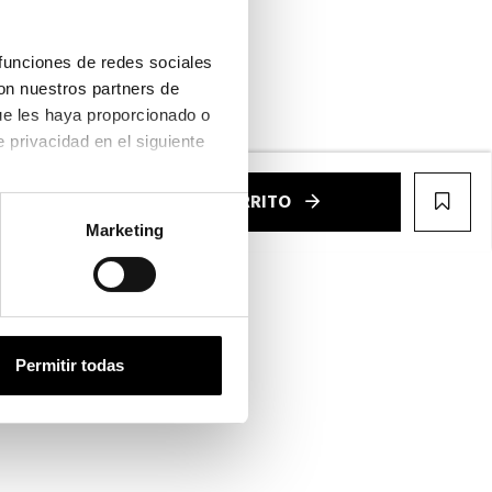
funciones de redes sociales 
on nuestros partners de 
ntalla completa
ue les haya proporcionado o 
que hayan recopilado a partir del uso que haya hecho de sus servicios. Consulta la política de privacidad en el siguiente 
€
AÑADIR AL CARRITO
WIS
Marketing
Permitir todas