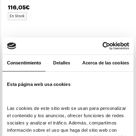
116,05€
En Stock
1
2
Consentimiento
Detalles
Acerca de las cookies
Esta página web usa cookies
Gafas de sol Tous al mejor
precio
Las cookies de este sitio web se usan para personalizar 
el contenido y los anuncios, ofrecer funciones de redes 
En todo su conjunto, la marca Tous es sinónimo de
sociales y analizar el tráfico. Además, compartimos 
elegancia, distinción
y, sobre todo,
glamour.
Así, como
es de esperar, las
gafas de sol
Tous
destacan por su
aire
información sobre el uso que haga del sitio web con 
juvenil y sofisticado y su alta calidad
, ofreciendo