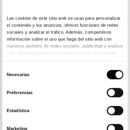
Las cookies de este sitio web se usan para personalizar 
el contenido y los anuncios, ofrecer funciones de redes 
sociales y analizar el tráfico. Además, compartimos 
información sobre el uso que haga del sitio web con 
nuestros partners de redes sociales, publicidad y análisis 
web, quienes pueden combinarla con otra información 
que les haya proporcionado o que hayan recopilado a 
partir del uso que haya hecho de sus servicios. Consulta 
Selección
Vogue Eyewear
la política de privacidad en el siguiente 
enlace
. Consulta 
Necesarias
de
VOGUE EYEWEAR 5642SU
aquí
 como usará Google sus datos personales.
consentimiento
83,30€
Preferencias
2 colores
En Stock
Estadística
Marketing
ENVIOS Y DEVOLUCIONES