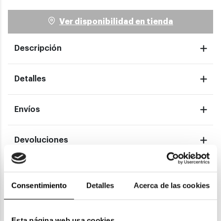
Ver disponibilidad en tienda
Descripción
Detalles
Envíos
Devoluciones
Garantías
Consentimiento
Detalles
Acerca de las cookies
También te puede gustar
Esta página web usa cookies