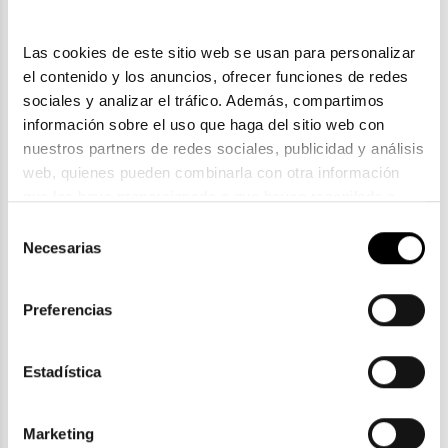
Las cookies de este sitio web se usan para personalizar 
el contenido y los anuncios, ofrecer funciones de redes 
sociales y analizar el tráfico. Además, compartimos 
información sobre el uso que haga del sitio web con 
nuestros partners de redes sociales, publicidad y análisis 
web, quienes pueden combinarla con otra información 
que les haya proporcionado o que hayan recopilado a 
partir del uso que haya hecho de sus servicios. Consulta 
Polaroid
Selección
la política de privacidad en el siguiente 
enlace
. Consulta 
Necesarias
POLAROID PLD D458
de
aquí
 como usará Google sus datos personales.
61,36€
consentimiento
76,70€
2 colores
Preferencias
Estadística
ENVIOS Y DEVOLUCIONES
Marketing