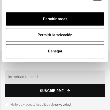
Gratuitas a partir de 30€
Permitir todas
CLICK & COLLECT
Recogida en tienda
Permitir la selección
PAGO SEGURO
Denegar
Únete a nuestra newsletter
SUSCRIBIRME
He leído y acepto la política de
privacidad