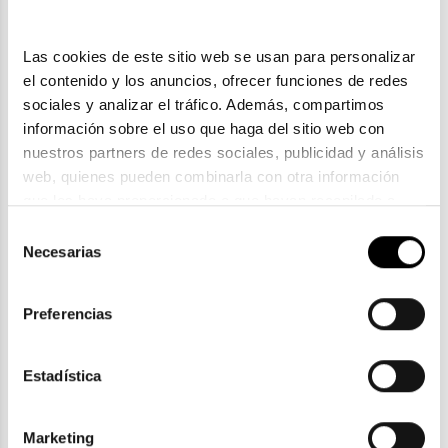
Las cookies de este sitio web se usan para personalizar 
el contenido y los anuncios, ofrecer funciones de redes 
sociales y analizar el tráfico. Además, compartimos 
información sobre el uso que haga del sitio web con 
nuestros partners de redes sociales, publicidad y análisis 
web, quienes pueden combinarla con otra información 
que les haya proporcionado o que hayan recopilado a 
partir del uso que haya hecho de sus servicios. Consulta 
Renu
Selección
la política de privacidad en el siguiente 
enlace
. Consulta 
Necesarias
de
RENU MULTIPLUS 500 ML. NEW COMFORT
aquí
 como usará Google sus datos personales.
consentimiento
10,50€
En Stock
Preferencias
Estadística
ENVIOS Y DEVOLUCIONES
Marketing