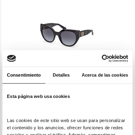
Guess
Consentimiento
Detalles
Acerca de las cookies
GUESS GU 00255
68,30€
2 colores
En Stock
Esta página web usa cookies
Las cookies de este sitio web se usan para personalizar 
el contenido y los anuncios, ofrecer funciones de redes 
sociales y analizar el tráfico. Además, compartimos 