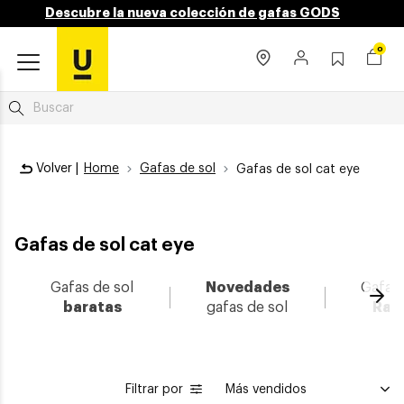
Descubre la nueva colección de gafas GODS
0
Volver |
Home
Gafas de sol
Gafas de sol cat eye
Gafas de sol cat eye
Gafas de sol
Novedades
Gafas 
Ava
baratas
gafas de sol
Ray
Filtrar por